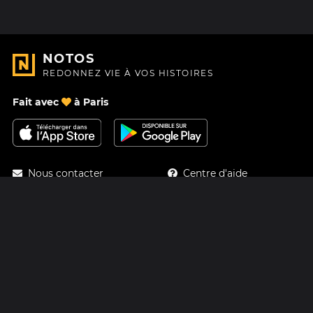
NOTOS
REDONNEZ VIE À VOS HISTOIRES
Fait avec
à Paris
Nous contacter
Centre d'aide
À Propos
Blog
Feuille de route
Tarifs
Mastodon
Carte cadeau Notos
Facebook
Confidentialité
Instagram
Mentions légales