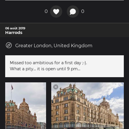
0
0
06 août 2019
Harrods
Greater London, United Kingdom
Missed too ambitious for a first day ;-).
What a pity... it is open until 9 pm...