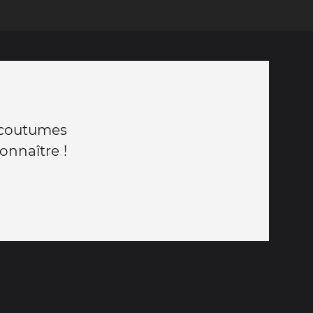
s coutumes
onnaître !