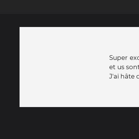
Super exc
et us son
J'ai hâte 