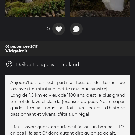
0
1
05 septembre 2017
Vidgelmir
Deildartunguhver, Iceland
Aujourd'hui, on est parti à l'assaut du tunnel de
laaaave (tintintintiiiin [petite musique sinistre]).
Long de 1,5 km et vieux de 1100 ans, c'est le plus grand
tunnel de lave d'Islande (excusez du peu). Notre super
guide Emilia nous à fait un cours d'histoire
passionnant et vivant, c'était un régal !
Il faut savoir que si en surface il faisait un bon petit 13°,
en bas il faisait 0° donc autant dire qu'on se gelait.