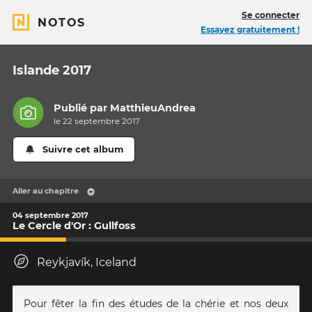
Se connecter
NOTOS
Essayez gratuitement !
Islande 2017
Publié par
MatthieuAndrea
le 22 septembre 2017
Suivre cet album
Aller au chapitre
04 septembre 2017
Le Cercle d'Or : Gullfoss
Reykjavík, Iceland
Pour fêter la fin des études de la chérie et nos deux