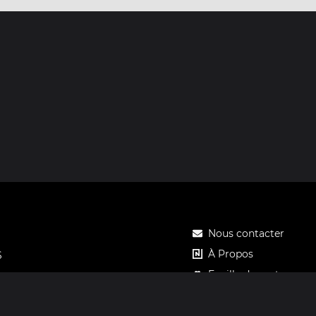
Nous contacter
À Propos
S
Feuille de route
Tarifs
Carte cadeau Notos