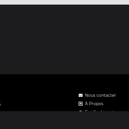
Nous contacter
À Propos
S
Feuille de route
Tarifs
Carte cadeau Notos