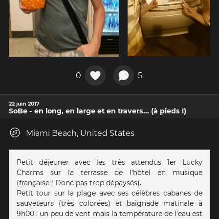
0
5
22 juin 2017
SoBe - en long, en large et en travers... (à pieds !)
Miami Beach, United States
Petit déjeuner avec les très attendus 1er Lucky
Charms sur la terrasse de l'hôtel en musique
(française ! Donc pas trop dépaysés).
Petit tour sur la plage avec ses célèbres cabanes de
sauveteurs (très colorées) et baignade matinale à
9h00 : un peu de vent mais la température de l'eau est