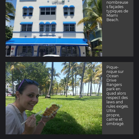
nombreuse
s façades
typiques de
Miami
Beach.
Pique-
nique sur
Ocean
Drive
Rangers
park en
quad alors
respect des
laws and
rules exigés.
Ultra
propre,
calme et
ombragé.