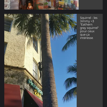
Squirrel - les
Jimmy <3
"Eathern
gray squirrel"
pour ceux
que ça
intéresse.