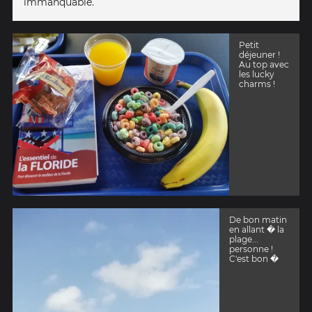
immanquable.
Petit
déjeuner !
Au top avec
les lucky
charms !
De bon matin
en allant � la
plage...
personne !
C'est bon �