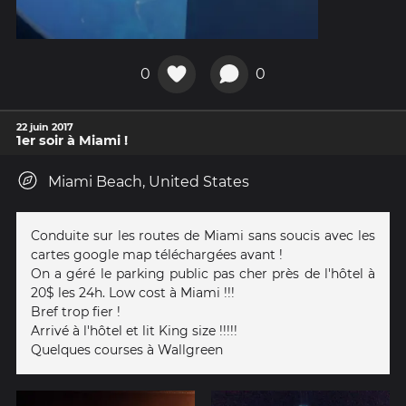
0
0
22 juin 2017
1er soir à Miami !
Miami Beach, United States
Conduite sur les routes de Miami sans soucis avec les
cartes google map téléchargées avant !
On a géré le parking public pas cher près de l'hôtel à
20$ les 24h. Low cost à Miami !!!
Bref trop fier !
Arrivé à l'hôtel et lit King size !!!!!
Quelques courses à Wallgreen