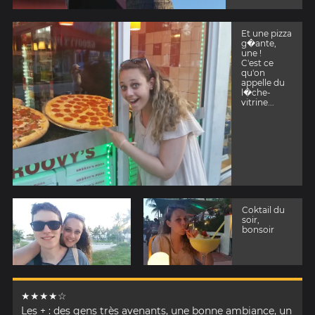
Et une pizza
g�ante,
une !
C'est ce
qu'on
appelle du
l�che-
vitrine...
Coktail du
soir,
bonsoir
★★★★☆
Les + : des gens très avenants, une bonne ambiance, un