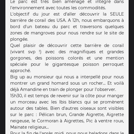
Le parc est très bien aménagé et intégré dans
l'environnement avec toutes les commodités.
L'objectif du jour est d'aller découvrir la SEULE
barrière de corail des USA. A 12h, nous embarquons à
bord d'un bateau du parc et traversons quelques
zones de mangroves pour nous rendre sur le site de
plongée.
Quel plaisir de découvrir cette barrière de corail
(vivant svp !) avec des magnifiques et grandes
gorgones, des poissons colorés et une mention
spéciale pour le gigantesque poisson perroquet
approché.
Big up au monsieur qui nous a interpellé pour nous
montrer un grand homard sous un rocher... Et voilà
déjà Amandine en train de plonger pour l'observer.
15h30, il est temps de revenir sur la côte pour manger
un morceau avec les Ibis blancs qui se promènent
autour des tables. Bien d'autres oiseaux sont visibles
sur le parc : Pélican brun, Grande Aigrette, Aigrette
neigeuse, le Cormoran à Aigrettes, Pic à ventre roux,
Mainate religieux...
Pour la fin de l'après midi, nous nous baladons dans le