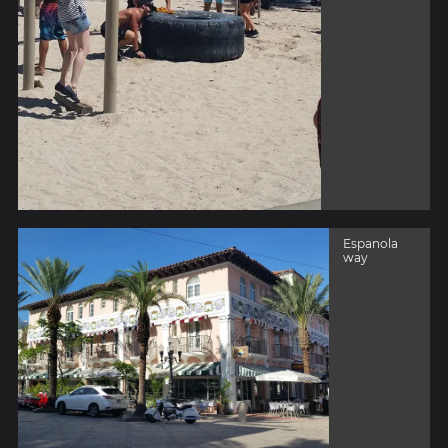
Espanola
way