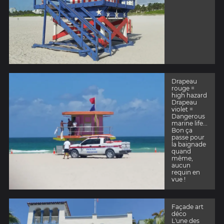
Drapeau
rouge =
high hazard
Drapeau
violet =
Dangerous
marine life...
Bon ça
passe pour
la baignade
quand
même,
aucun
requin en
vue !
Façade art
déco
L'une des