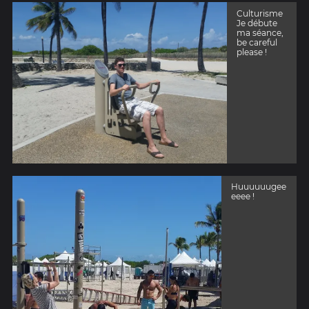
Culturisme
Je débute
ma séance,
be careful
please !
Huuuuuugee
eeee !