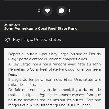
0
1
24 juin 2017
John Pennekamp Coral Reef State Park
Key Largo, United States
Départ aujourd'hui pour Key Largo (au sud de Florida
City) : porte d'entrée du célèbre chapelet d'îles.
A Key Largo, nous nous rendons avec hâte au John
Pennekamp Coral Reef State Park pour une journée à
l'eau.
Il s'agit du 1er parc marin des Etats Unis situés à 5
miles de la côte.
Du fait que nous soyons le samedi, il y a du monde
mais la discipline règne et les grands espaces font que
nous ne sommes pas les uns sur les autres. Gare aux
rangers et aux "volunteers" qui nous surveillent !