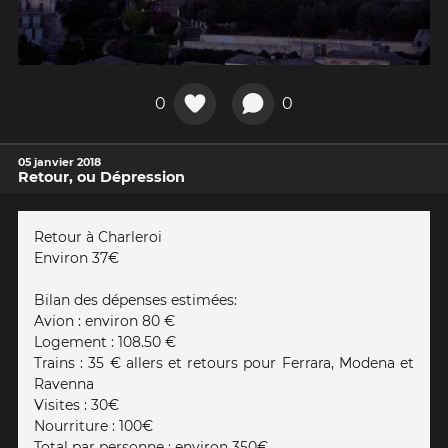
0
0
05 janvier 2018
Retour, ou Dépression
Retour à Charleroi
Environ 37€
Bilan des dépenses estimées:
Avion : environ 80 €
Logement : 108.50 €
Trains : 35 € allers et retours pour Ferrara, Modena et
Ravenna
Visites : 30€
Nourriture : 100€
Total par personne : environ 350€