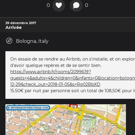
0
0
29 décembre 2017
Arrivée
Bologna, Italy
On essaie de se rendre au Airbnb, on s'installe, et on explor
d'avoir quelque repères et de se sentir bien.
https://www.airbnb.fr/rooms/2099619?
guests=4&adults=4&children=0&infants=0&location=bologn
12-29&check_out=2018-01-05&s=Rg02BbXD
15.50€ par nuit par personne soit un total de 108,50€ pour l