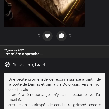
0
0
12 janvier 2017
Première approche...
Jerusalem, Israel
Une petite promenade de reconnaissance à partir de
la porte de Damas et par la via Dolorosa... vers le mur
occidentale
première émotion... je m'y suis recueillie et l'ai
touché..
ensuite on a grimpé.. descendu ..re grimpé.. encore