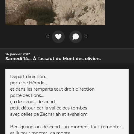
0
0
14 janvier 2017
Samedi 14... À l'assaut du Mont des oliviers
Départ direction..
porte de Hérode...
et dans les remparts tout droit direction
porte des lions...
ça descend... descend...
petit détour par la vallée des tombes
avec celles de Zechariah at avshalom
Ben quand on descend.. un moment faut remonter...
et là pour monter.. ça monte...