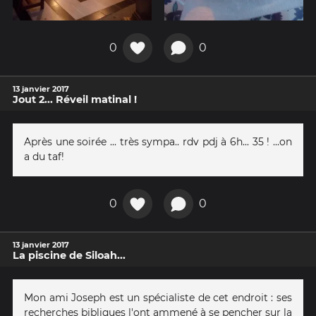
0
0
13 janvier 2017
Jout 2... Réveil matinal !
Après une soirée ... très sympa.. rdv pdj à 6h... 35 ! ...on
a du taf!
0
0
13 janvier 2017
La piscine de Siloah​...
Mon ami Joseph est un spécialiste de cet endroit : ses
recherches bibliques l'ont ammené à se pencher sur la