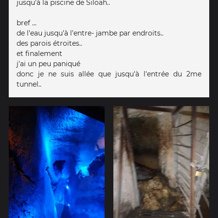
jusqu'à la piscine de Siloah..
bref ...
de l'eau jusqu'à l'entre- jambe par endroits..
des parois étroites..
et finalement
j'ai un peu paniqué
donc je ne suis allée que jusqu'à l'entrée du 2me
tunnel..