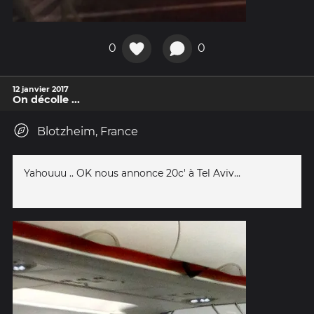
0
0
12 janvier 2017
On décolle ...
Blotzheim, France
Yahouuu .. OK nous annonce 20c' à Tel Aviv...