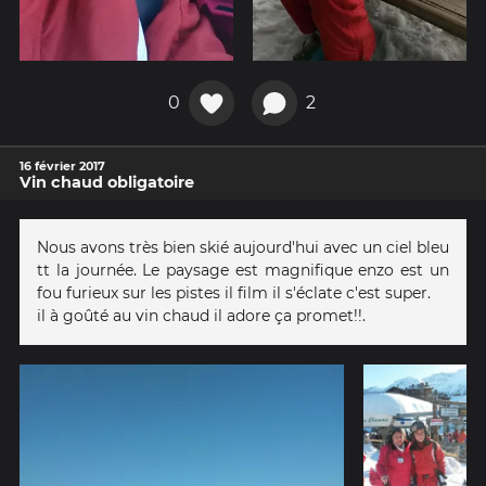
0
2
16 février 2017
Vin chaud obligatoire
Nous avons très bien skié aujourd'hui avec un ciel bleu
tt la journée. Le paysage est magnifique enzo est un
fou furieux sur les pistes il film il s'éclate c'est super.
il à goûté au vin chaud il adore ça promet!!.