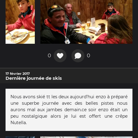
0
0
17 février 2017
Dernière journée de skis
Nous avons skié tt les deux aujourd'hui enzo à préparé
une superbe journée avec des belles pistes nous
aurons mal aux jambes demain.ce soir enzo était un
peu nostalgique alors je lui est offert une crêpe
Nutella.