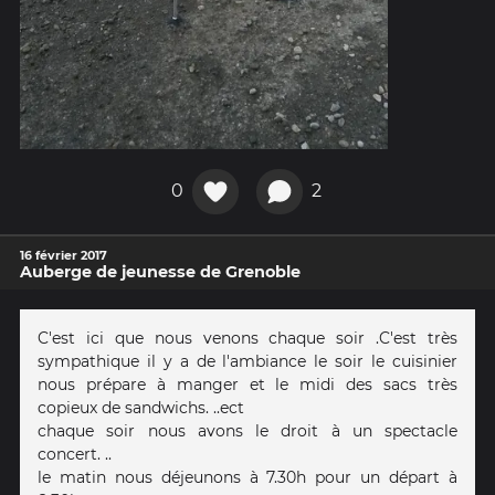
0
2
16 février 2017
Auberge de jeunesse de Grenoble
C'est ici que nous venons chaque soir .C'est très
sympathique il y a de l'ambiance le soir le cuisinier
nous prépare à manger et le midi des sacs très
copieux de sandwichs. ..ect
chaque soir nous avons le droit à un spectacle
concert. ..
le matin nous déjeunons à 7.30h pour un départ à