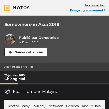
Se connecter
NOTOS
Essayez gratuitement !
Somewhere in Asia 2018
Publié par
Doroetnico
le 15 avril 2018
Suivre cet album
Aller au chapitre
26 janvier 2018
Chiang Mai
Kuala Lumpur, Malaysia
Pretty easy journey between Geneva and Kuala