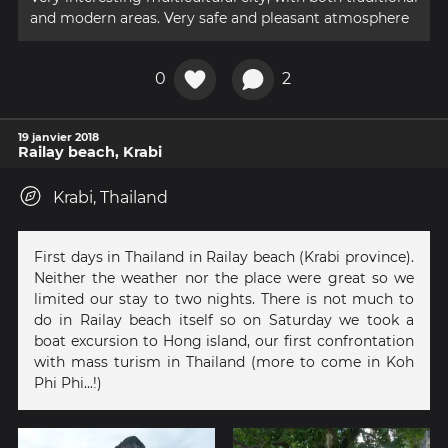
and modern areas. Very safe and pleasant atmosphere
0
2
19 janvier 2018
Railay beach, Krabi
Krabi, Thailand
First days in Thailand in Railay beach (Krabi province).
Neither the weather nor the place were great so we
limited our stay to two nights. There is not much to
do in Railay beach itself so on Saturday we took a
boat excursion to Hong island, our first confrontation
with mass turism in Thailand (more to come in Koh
Phi Phi...!)