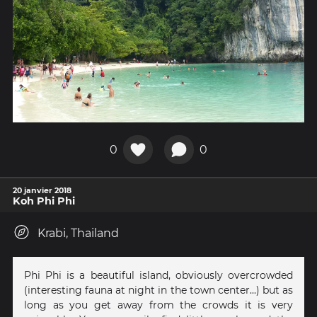
0
0
20 janvier 2018
Koh Phi Phi
Krabi, Thailand
Phi Phi is a beautiful island, obviously overcrowded
(interesting fauna at night in the town center...) but as
long as you get away from the crowds it is very