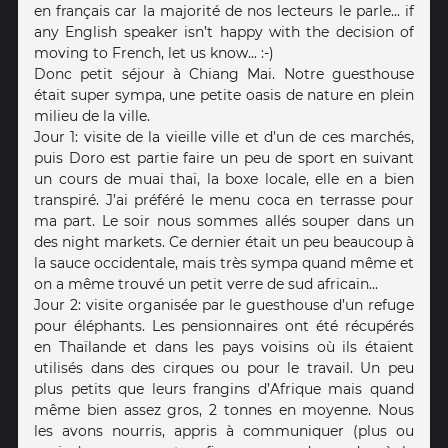
en français car la majorité de nos lecteurs le parle... if
any English speaker isn’t happy with the decision of
moving to French, let us know... :-)
Donc petit séjour à Chiang Mai. Notre guesthouse
était super sympa, une petite oasis de nature en plein
milieu de la ville.
Jour 1: visite de la vieille ville et d’un de ces marchés,
puis Doro est partie faire un peu de sport en suivant
un cours de muai thaï, la boxe locale, elle en a bien
transpiré. J’ai préféré le menu coca en terrasse pour
ma part. Le soir nous sommes allés souper dans un
des night markets. Ce dernier était un peu beaucoup à
la sauce occidentale, mais très sympa quand même et
on a même trouvé un petit verre de sud africain...
Jour 2: visite organisée par le guesthouse d’un refuge
pour éléphants. Les pensionnaires ont été récupérés
en Thaïlande et dans les pays voisins où ils étaient
utilisés dans des cirques ou pour le travail. Un peu
plus petits que leurs frangins d’Afrique mais quand
même bien assez gros, 2 tonnes en moyenne. Nous
les avons nourris, appris à communiquer (plus ou