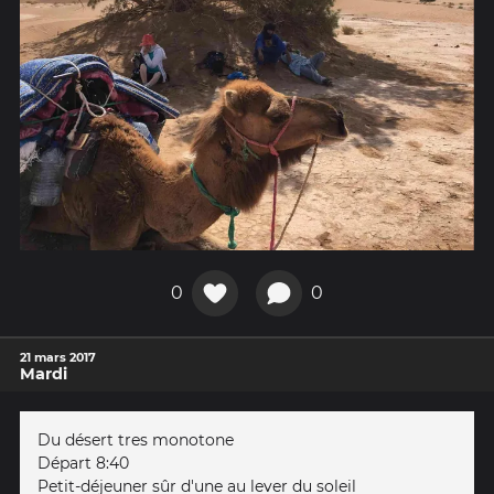
0
0
21 mars 2017
Mardi
Du désert tres monotone
Départ 8:40
Petit-déjeuner sûr d'une au lever du soleil