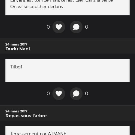
Le vent est tombé mais on est bien dans la tente
On va se coucher dedans
0
0
24 mars 2017
Dudu Nani
Tilbgf
0
0
24 mars 2017
Repas sous l'arbre
Terrassement par ATMANE