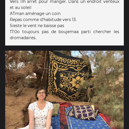
Vers 11h arret pour manger. Dans un endroit venteux
et au soleil
ATman aménage un coin
Repas comme d'habitude vers 13.
Sieste le vent ne baisse pas
17:0o toujours pas de boujemaa parti chercher les
dromadaires.