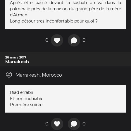
Après être passé devant la kasbah on va dans la
palmeraie près de la maison du grand-père de la mère
d'Atman
Long détour tres inconfortable pour quoi ?
0
0
26 mars 2017
Marrakech
Marrakesh, Morocco
Riad errabii
Et non mchixha
Première soirée
0
0