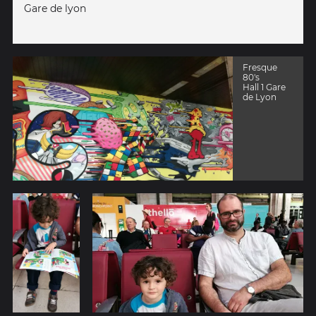
Gare de lyon
Fresque
80's
Hall 1 Gare
de Lyon