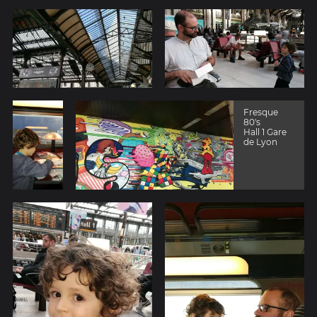
Fresque
80's
Hall 1 Gare
de Lyon