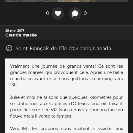
0
0
29 mai 2017
Grande marée
Saint-François-de-l'Île-d'Orléans, Canada
Vraiment une journée de grands vents! Ce sont les
grandes marées qui provoquent cela. Après une belle
marche en avant-midi, nous quittons le camping vers
13h.
Julie et moi ne faisons que quelques kilomètres pour
se stationner aux Caprices d'Orleans, endroit faisant
partie de Terroir en VR. Nous nous stationnons face au
fleuve mais il vente tellement.
Vers 16h, les proprios nous invitent à assister aux