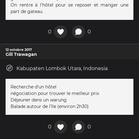
On rentre à l'hôtel pour se reposer et manger une
part de gateau
0
0
12 octobre 2017
Gili Trawagan
Kabupaten Lombok Utara, Indonesia
Recherche d'un hôtel
négociation pour trouver le meilleur prix
Déjeuner dans un warung
Balade autour de l'île (environ 2h30)
0
0