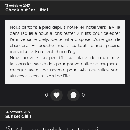
13 octobre 2017
Check out 1er Hôtel
Nous partons à pied depuis notre 1er hôtel vers la villa
dans laquelle nous allons rester 2 nuits pour célébrer
l'anniversaire d'ély. Cette villa dispose d'une grande
chambre + douche mais surtout d'une piscine
individuelle. Excellent choix d'ély.
Nous arrivons un peu tôt sur place. du coup nous
laissons les sacs à dos pour pouvoir aller se baigner et
manger avant de revenir pour 14h. ces villas sont
situées au centre Nord de l'île.
0
0
14 octobre 2017
Sunset Gili T
Kabupaten Lombok Utara, Indonesia