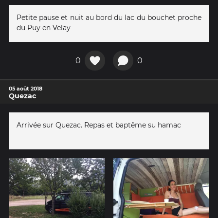
Petite pause et nuit au bord du lac du bouchet proche
du Puy en Velay
0
0
05 août 2018
Quezac
Arrivée sur Quezac. Repas et baptême su hamac