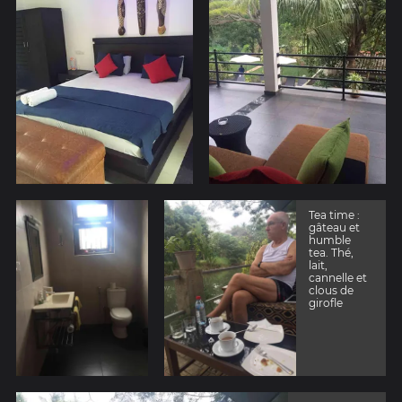
Tea time :
gâteau et
humble
tea. Thé,
lait,
cannelle et
clous de
girofle