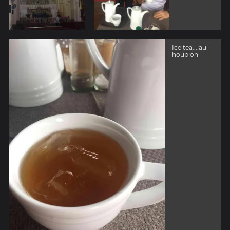
Ice tea....au
houblon