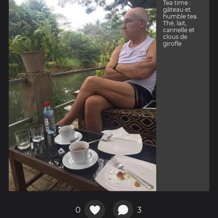
Tea time :
gâteau et
humble tea.
Thé, lait,
cannelle et
clous de
girofle
0
3