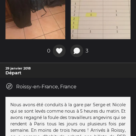
0
3
29 janvier 2018
Départ
Roissy-en-France, France
Nous avons été conduits à la gare par Serge et Nicole
qui se sont levés comme nous à 5 heures du matin. Et
avons regagné la foule des travailleurs angevins qui se
rendent à Paris tous les jours ou plusieurs fois par
semaine. En moins de trois heures ! Arrivés à Roissy,