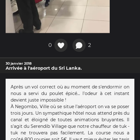
0
2
30 janvier 2018
Arrivée à l'aéroport du Sri Lanka.
Après un vol correct où au moment de s'endormir on
nous a servi du poulet épicé... l'odeur à cet instant
devient juste impossible !
À Negombo, Ville où se situe l'aéroport on va se poser
trois jours. Un sympathique hôtel nous attend près du
canal et éloigné de toutes animations bruyantes. Il
s'agit du Serendib Village que notre chauffeur de tuk -
tuk ne trouvera pas facilement. La course nous a
coûté 800 roupies soit 5€. Il vaut mieux éviter les taxis