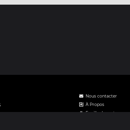
Nous contacter
À Propos
S
Feuille de route
Tarifs
Carte cadeau Notos