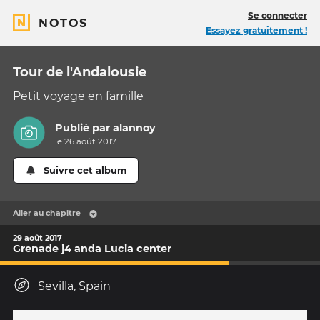
Se connecter
NOTOS
Essayez gratuitement !
Tour de l'Andalousie
Petit voyage en famille
Publié par
alannoy
le 26 août 2017
Suivre cet album
Aller au chapitre
29 août 2017
Grenade j4 anda Lucia center
Sevilla, Spain