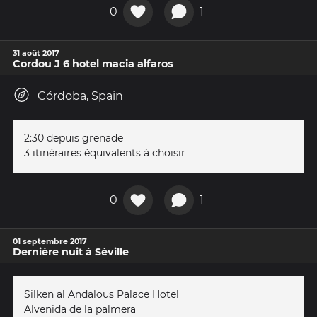
0
1
31 août 2017
Cordou J 6 hotel macia alfaros
Córdoba, Spain
2:30 depuis grenade
3 itinéraires équivalents à choisir
0
1
01 septembre 2017
Dernière nuit à Séville
Silken al Andalous Palace Hotel
Alvenida de la palmera