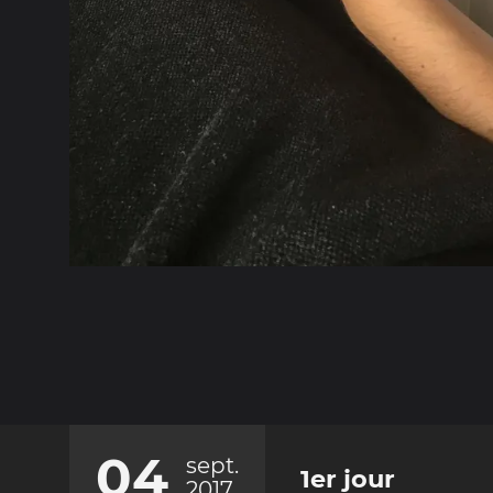
04
sept.
1er jour
2017