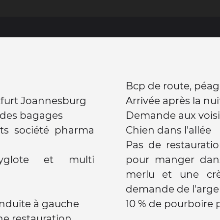
Bcp de route, péag
nkfurt Joannesburg
Arrivée après la nui
 des bagages
Demande aux voisin
ts société pharma
Chien dans l'allée
Pas de restaurati
yglote et multi
pour manger dans
merlu et une cr
demande de l'argen
onduite à gauche
10 % de pourboire p
ne restauration