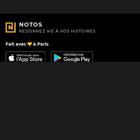
NOTOS
REDONNEZ VIE À VOS HISTOIRES
Fait avec
à Paris
Nous contacter
Centre d'aide
À Propos
Blog
Feuille de route
Tarifs
Mastodon
Carte cadeau Notos
Facebook
Confidentialité
Instagram
Mentions légales
CGV