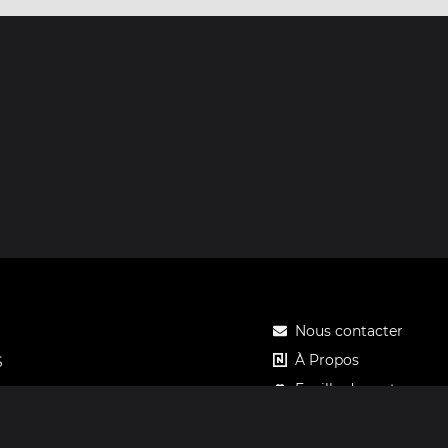
Nous contacter
À Propos
S
Feuille de route
Tarifs
Carte cadeau Notos