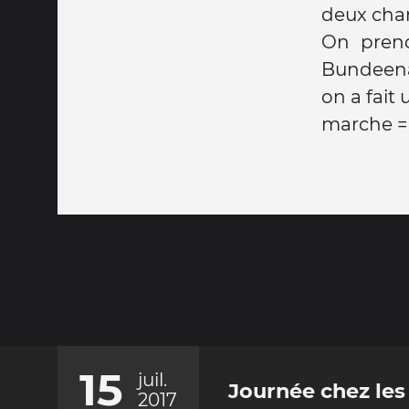
deux cha
On prend
Bundeen
on a fait
marche =
15
juil.
Journée chez les 
2017