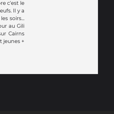
e c'est le
ufs. Il y a
s soirs...
ur au Gili
ur Cairns
st jeunes +