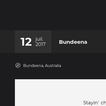
12
juil.
Bundeena
2017
Bundeena, Australia
Stayin' ch