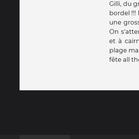
Gilli, du
bordel !!!
une gross
On s'atte
et à cair
plage mais
fête all th