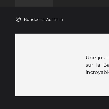
Bundeena, Australia
Une journ
sur la B
incroyable