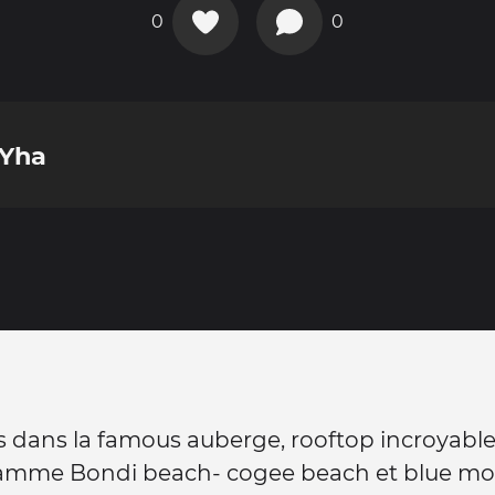
0
0
 Yha
ts dans la famous auberge, rooftop incroyable 
amme Bondi beach- cogee beach et blue moun