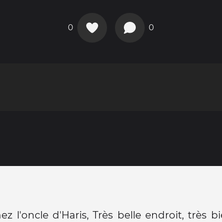
0
0
ez l'oncle d'Haris, Très belle endroit, très b