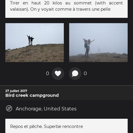
Tirer en haut 20 kilos au sommet (with accent
valaisan). On y voyait comme à travers une pelle
0
0
27 juillet 2017
Bird creek campground
Anchorage, United States
Repos et pêche. Superbe rencontre