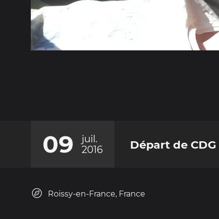
09
juil.
Départ de CDG
2016
Roissy-en-France, France