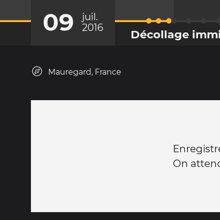
09
juil.
2016
Décollage immi
Mauregard, France
Enregistr
On attend