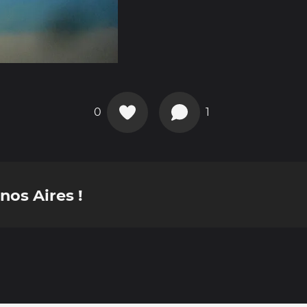
0
1
os Aires !