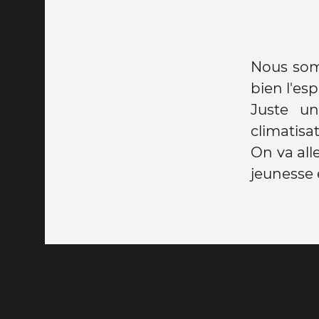
Nous somm
bien l'esp
Juste u
climatisat
On va all
jeunesse e