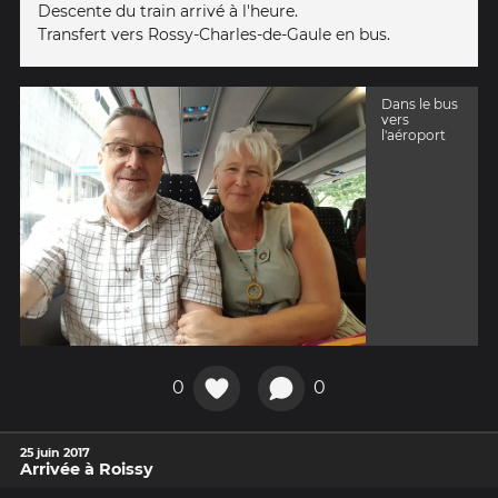
Descente du train arrivé à l'heure.
Transfert vers Rossy-Charles-de-Gaule en bus.
Dans le bus
vers
l'aéroport
0
0
25 juin 2017
Arrivée à Roissy