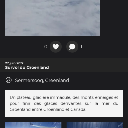
0
1
27 juin 2017
Survol du Groenland
Sermersooq, Greenland
Un plateau glacière immaculé, des monts enneigés et
pour finir des glaces dérivantes sur la mer du
Groenland entre Groenland et Canada.