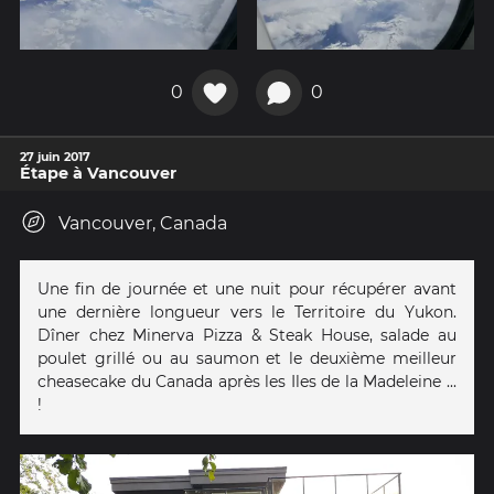
0
0
27 juin 2017
Étape à Vancouver
Vancouver, Canada
Une fin de journée et une nuit pour récupérer avant
une dernière longueur vers le Territoire du Yukon.
Dîner chez Minerva Pizza & Steak House, salade au
poulet grillé ou au saumon et le deuxième meilleur
cheasecake du Canada après les Iles de la Madeleine ...
!