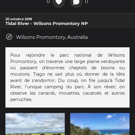
0
0
20 octobre 2018
Tidal River - Wilsons Promontory NP
Wilsons Promontory, Australia
Pour rejoindre le parc national de Wilsons
Promontory, on traverse une large plaine verdoyante
où paissent d'énormes cheptels de bovins ou
moutons. Tiago ne sait plus où donner de la tête
avant de s'endormir. Du coup, on file jusqu'à Tidal
River, l'unique camping du parc. À son réveil, on
observe les canards, mouettes, cacatoès et autres
perruches.