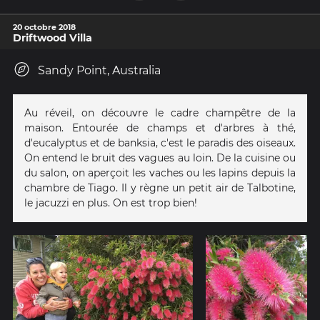
20 octobre 2018
Driftwood Villa
Sandy Point, Australia
Au réveil, on découvre le cadre champêtre de la
maison. Entourée de champs et d'arbres à thé,
d'eucalyptus et de banksia, c'est le paradis des oiseaux.
On entend le bruit des vagues au loin. De la cuisine ou
du salon, on aperçoit les vaches ou les lapins depuis la
chambre de Tiago. Il y règne un petit air de Talbotine,
le jacuzzi en plus. On est trop bien!