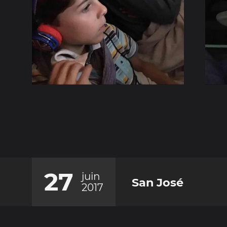
27
juin
San José
2017