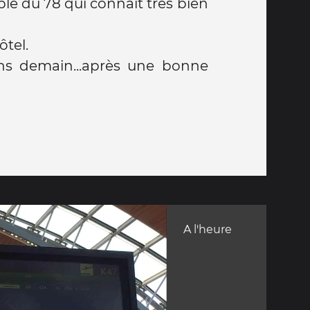
le du 78 qui connaît très bien
ôtel.
ns demain...après une bonne
A l'heure