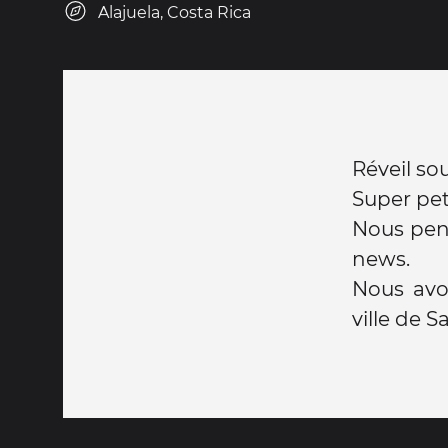
Alajuela, Costa Rica
Réveil sou
Super pet
Nous pens
news.
Nous avo
ville de S