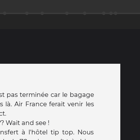
est pas terminée car le bagage
 là. Air France ferait venir les
ct.
Ce soir, demain ....??? Wait and see !
sfert à l'hôtel tip top. Nous