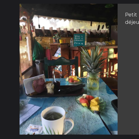
Petit
déje