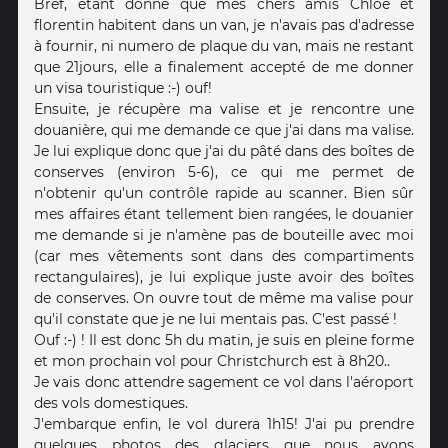
Bref, étant donné que mes chers amis Chloé et
florentin habitent dans un van, je n'avais pas d'adresse
à fournir, ni numero de plaque du van, mais ne restant
que 21jours, elle a finalement accepté de me donner
un visa touristique :-) ouf!
Ensuite, je récupère ma valise et je rencontre une
douanière, qui me demande ce que j'ai dans ma valise.
Je lui explique donc que j'ai du pâté dans des boîtes de
conserves (environ 5-6), ce qui me permet de
n'obtenir qu'un contrôle rapide au scanner. Bien sûr
mes affaires étant tellement bien rangées, le douanier
me demande si je n'amène pas de bouteille avec moi
(car mes vêtements sont dans des compartiments
rectangulaires), je lui explique juste avoir des boîtes
de conserves. On ouvre tout de même ma valise pour
qu'il constate que je ne lui mentais pas. C'est passé !
Ouf :-) ! Il est donc 5h du matin, je suis en pleine forme
et mon prochain vol pour Christchurch est à 8h20..
Je vais donc attendre sagement ce vol dans l'aéroport
des vols domestiques.
J'embarque enfin, le vol durera 1h15! J'ai pu prendre
quelques photos des glaciers que nous avons