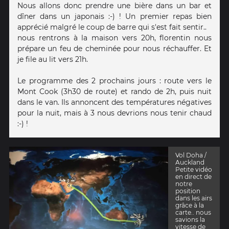
Nous allons donc prendre une bière dans un bar et
dîner dans un japonais :-) ! Un premier repas bien
apprécié malgré le coup de barre qui s'est fait sentir..
nous rentrons à la maison vers 20h, florentin nous
prépare un feu de cheminée pour nous réchauffer. Et
je file au lit vers 21h.
Le programme des 2 prochains jours : route vers le
Mont Cook (3h30 de route) et rando de 2h, puis nuit
dans le van. Ils annoncent des températures négatives
pour la nuit, mais à 3 nous devrions nous tenir chaud
:-) !
Vol Doha /
Auckland
Petite vidéo
en direct de
notre
position
dans les airs
grâce à la
carte.. nous
savions la
vitesse de