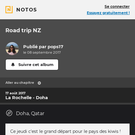
Se connecter
NOTOS
Essayez gratuitement !
Road trip NZ
Publié par
pops17
le 08 septembre 2017
Suivre cet album
Aller au chapitre
17 août 2017
La Rochelle - Doha
Doha, Qatar
Ce jeudi c'est le grand départ pour le pays des kiwis !