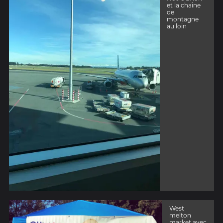
et la chaîne
de
montagne
au loin
West
melton
market avec