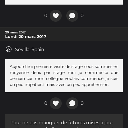
0
0
20 mars 2017
Lundi 20 mars 2017
Sevilla, Spain
Aujourd'hui première visite de stage nous sommes en
moyenne deux par stage moi je commence que
demain car mon collègue voulais commencé je suis
un peu impatient mais avec un peu appréhension
0
0
Pour ne pas manquer de futures mises à jour