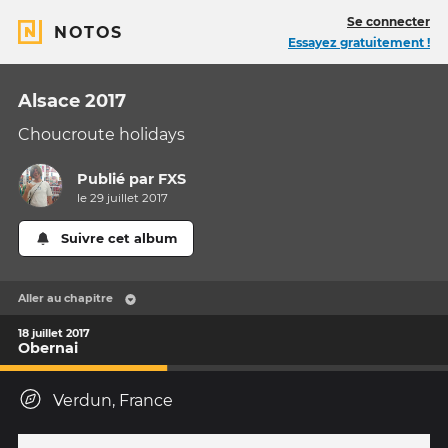
Se connecter
NOTOS
Essayez gratuitement !
Alsace 2017
Choucroute holidays
Publié par
FXS
le 29 juillet 2017
Suivre cet album
Aller au chapitre
18 juillet 2017
Obernai
Verdun, France