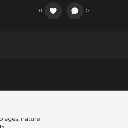
0
0
plages, nature
ia