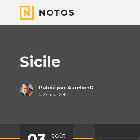
NOTOS
Sicile
Publié par
AurelienG
le 29 août 2016
03
août