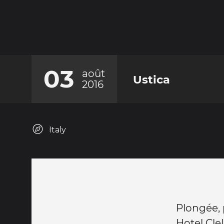
03
août
Ustica
2016
Italy
Plongée, 
Hotel Clel