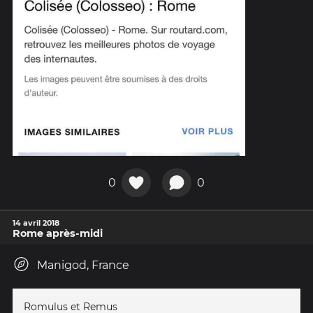
0
0
14 avril 2018
Rome après-midi
Manigod, France
Romulus et Remus