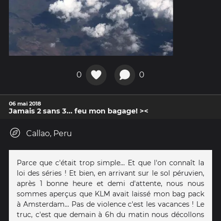
0
0
06 mai 2018
Jamais 2 sans 3... feu mon bagage! ><
Callao, Peru
Parce que c'était trop simple... Et que l'on connaît la
loi des séries ! Et bien, en arrivant sur le sol péruvien,
après 1 bonne heure et demi d'attente, nous nous
sommes aperçus que KLM avait laissé mon bag pack
à Amsterdam... Pas de violence c'est les vacances ! Le
truc, c'est que demain à 6h du matin nous décollons