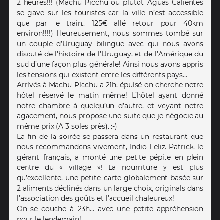
2 heures!!! (Machu Picchu ou plutôt Aguas Calientes
se gave sur les touristes car la ville n’est accessible
que par le train.. 125€ allé retour pour 40km
environ!!!!) Heureusement, nous sommes tombé sur
un couple d’Uruguay bilingue avec qui nous avons
discuté de l’histoire de l’Uruguay, et de l’Amérique du
sud d’une façon plus générale! Ainsi nous avons appris
les tensions qui existent entre les différents pays...
Arrivés à Machu Picchu a 21h, épuisé on cherche notre
hôtel réservé le matin même! L’hôtel ayant donné
notre chambre à quelqu’un d’autre, et voyant notre
agacement, nous propose une suite que je négocie au
même prix (A 3 soles près). :-)
La fin de la soirée se passera dans un restaurant que
nous recommandons vivement, Indio Feliz. Patrick, le
gérant français, a monté une petite pépite en plein
centre du « village »! La nourriture y est plus
qu’excellente, une petite carte globalement basée sur
2 aliments déclinés dans un large choix, originals dans
l’association des goûts et l’accueil chaleureux!
On se couche à 23h... avec une petite appréhension
pour le lendemain!