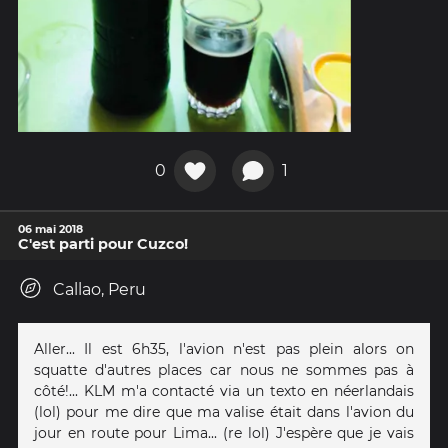
0
1
06 mai 2018
C'est parti pour Cuzco!
Callao, Peru
Aller... Il est 6h35, l'avion n'est pas plein alors on
squatte d'autres places car nous ne sommes pas à
côté!... KLM m'a contacté via un texto en néerlandais
(lol) pour me dire que ma valise était dans l'avion du
jour en route pour Lima... (re lol) J'espère que je vais