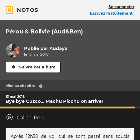
Se connecter
NOTOS
Essayez gratuitement !
Pérou & Bolivie (Aud&Ben)
Publié par
Audaya
le 16 mai 2018
Suivre cet album
Aller au chapitre
13 mai 2018
Bye bye Cuzco... Machu Picchu on arrive!
Callao, Peru
Après 12h30 de vol qui se sont passé sans soucis