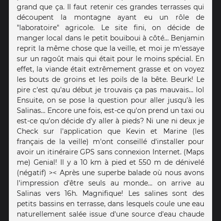
grand que ça. Il faut retenir ces grandes terrasses qui
découpent la montagne ayant eu un rôle de
"laboratoire" agricole. Le site fini, on décide de
manger local dans le petit bouiboui à côté… Benjamin
reprit la même chose que la veille, et moi je m'essaye
sur un ragoût maïs qui était pour le moins spécial. En
effet, la viande était extrêmement grasse et on voyez
les bouts de groins et les poils de la bête. Beurk! Le
pire c'est qu'au début je trouvais ça pas mauvais... lol
Ensuite, on se pose la question pour aller jusqu'à les
Salinas… Encore une fois, est-ce qu'on prend un taxi ou
est-ce qu'on décide d'y aller à pieds? Ni une ni deux je
Check sur l'application que Kevin et Marine (les
français de la veille) m'ont conseillé d'installer pour
avoir un itinéraire GPS sans connexion Internet. (Maps
me) Genial! Il y a 10 km à pied et 550 m de dénivelé
(négatif) >< Après une superbe balade où nous avons
l'impression d'être seuls au monde... on arrive au
Salinas vers 16h. Magnifique! Les salines sont des
petits bassins en terrasse, dans lesquels coule une eau
naturellement salée issue d'une source d'eau chaude