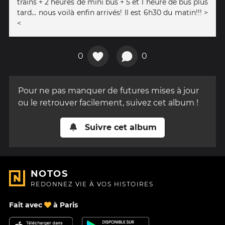
trains + 2 heures de mini bus + 5 et 1 heure de bus plus
tard... nous voilà enfin arrivés! Il est 6h30 du matin!!! >
<
0
0
Pour ne pas manquer de futures mises à jour
ou le retrouver facilement, suivez cet album !
Suivre cet album
NOTOS
REDONNEZ VIE À VOS HISTOIRES
Fait avec
à Paris