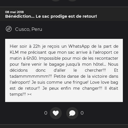
08 mai 2018
Bénédiction... Le sac prodige est de retour!
Cusco, Peru
Hier soir à 22h je reçois un WhatsApp de la part de
KLM me précisant que mon sac arrive à l'aéroport ce
matin à 6h30. Impossible pour moi de les recontacter
pour faire venir le bagage jusqu'à mon hôtel… Nous
décidons donc d'aller le chercher!!! Et
tadammmmmmm!!! Petite danse de la victoire dans
l'aéroport! Je suis comme une fringue! Love love bag
est de retour!! Je peux enfin me changer!!! Il était
temps!!! ><
0
0