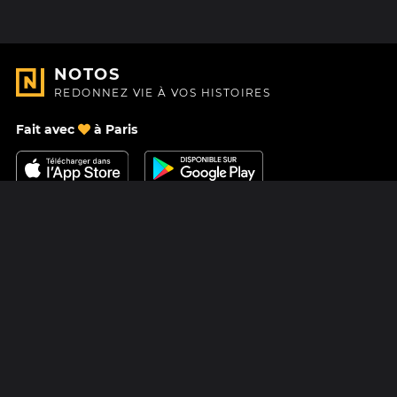
NOTOS
REDONNEZ VIE À VOS HISTOIRES
Fait avec
à Paris
Nous contacter
Centre d'aide
À Propos
Blog
Feuille de route
Tarifs
Mastodon
Carte cadeau Notos
Facebook
Confidentialité
Instagram
Mentions légales