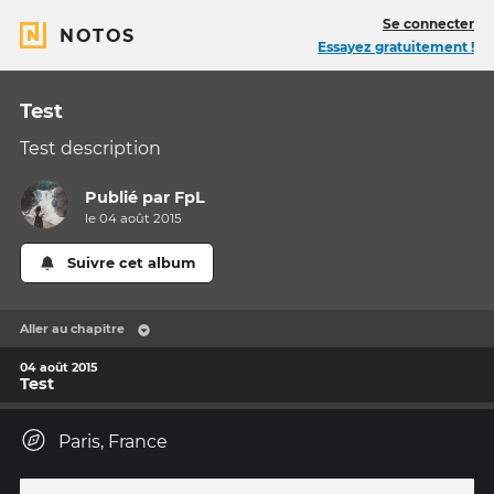
Se connecter
NOTOS
Essayez gratuitement !
Test
Test description
Publié par
FpL
le 04 août 2015
Suivre cet album
Aller au chapitre
04 août 2015
Test
Paris, France