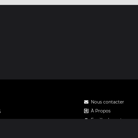
Nous contacter
À Propos
S
Feuille de route
Tarifs
Carte cadeau Notos