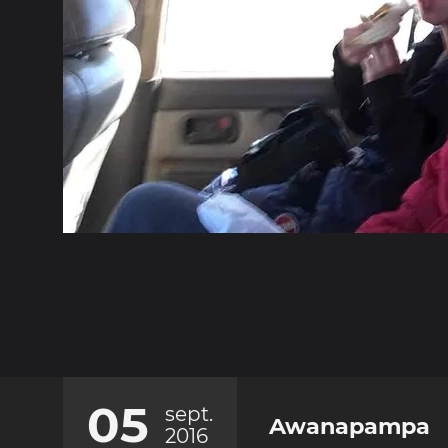
05
sept.
Awanapampa
2016