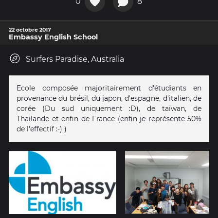
0
8
22 octobre 2017
Embassy English School
Surfers Paradise, Australia
Ecole composée majoritairement d'étudiants en
provenance du brésil, du japon, d'espagne, d'italien, de
corée (Du sud uniquement :D), de taïwan, de
Thailande et enfin de France (enfin je représente 50%
de l'effectif :-) )