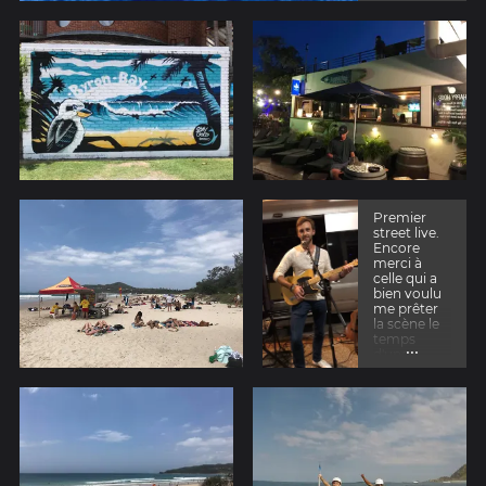
Premier
street live.
Encore
merci à
celle qui a
bien voulu
me prêter
la scène le
temps
...
d'une
chanson.