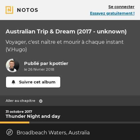
Se connecter
NOTOS
Essayez gratuitement !
Australian Trip & Dream (2017 - unknown)
Voyager, c'est naître et mourir à chaque instant
(V.Hugo)
Publié par
kpottier
le 26 février 2018
Suivre cet album
Aller au chapitre
31 octobre 2017
Thunder Night and day
Broadbeach Waters, Australia