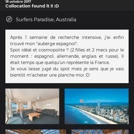
18 octobre 2017
Collocation found it !! :D
Surfers Paradise, Australia
Après 1 semaine de recherche intensive, j'ai enfin
trouvé mon "auberge espagnol".
Spot idéal et cosmopolite !! (2 filles et 2 mecs pour le
moment : espagnol, allemande, anglais et russe). Il
était temps que quelqu'un représente la France.
Je vous laisse jugé du spot mais je sens que je vais
bientôt m'acheter une planche moi :D