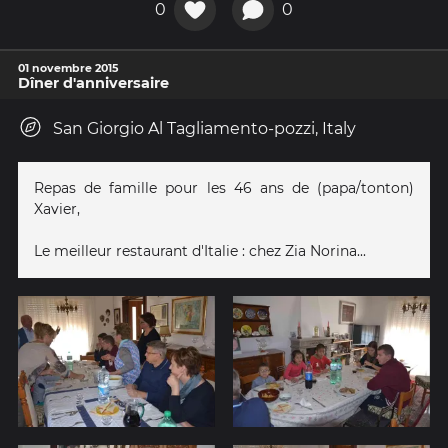
0
0
01 novembre 2015
Dîner d'anniversaire
San Giorgio Al Tagliamento-pozzi, Italy
Repas de famille pour les 46 ans de (papa/tonton)
Xavier,
Le meilleur restaurant d'Italie : chez Zia Norina...