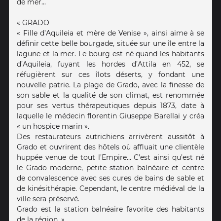
de mer...
« GRADO
« Fille d’Aquileia et mère de Venise », ainsi aime à se
définir cette belle bourgade, située sur une île entre la
lagune et la mer. Le bourg est né quand les habitants
d’Aquileia, fuyant les hordes d’Attila en 452, se
réfugièrent sur ces îlots déserts, y fondant une
nouvelle patrie. La plage de Grado, avec la finesse de
son sable et la qualité de son climat, est renommée
pour ses vertus thérapeutiques depuis 1873, date à
laquelle le médecin florentin Giuseppe Barellai y créa
« un hospice marin ».
Des restaurateurs autrichiens arrivèrent aussitôt à
Grado et ouvrirent des hôtels où affluait une clientèle
huppée venue de tout l’Empire… C’est ainsi qu’est né
le Grado moderne, petite station balnéaire et centre
de convalescence avec ses cures de bains de sable et
de kinésithérapie. Cependant, le centre médiéval de la
ville sera préservé.
Grado est la station balnéaire favorite des habitants
de la région. »