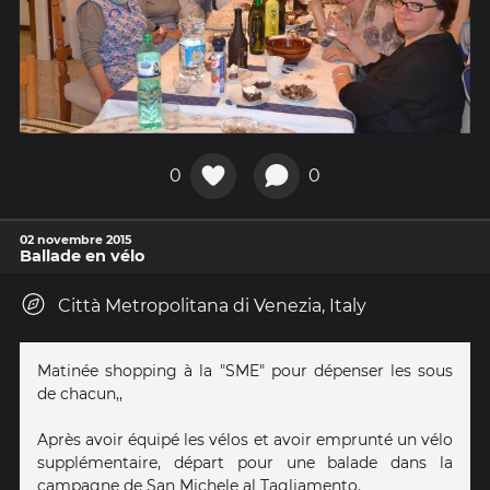
0
0
02 novembre 2015
Ballade en vélo
Città Metropolitana di Venezia, Italy
Matinée shopping à la "SME" pour dépenser les sous
de chacun,,
Après avoir équipé les vélos et avoir emprunté un vélo
supplémentaire, départ pour une balade dans la
campagne de San Michele al Tagliamento.