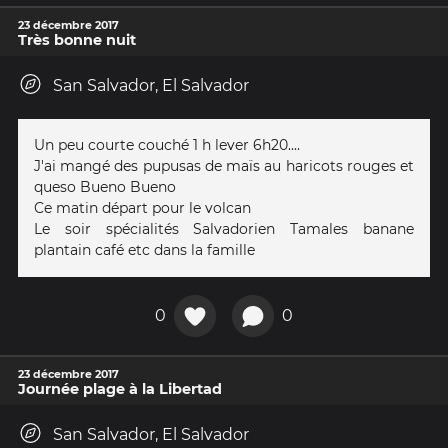
23 décembre 2017
Très bonne nuit
San Salvador, El Salvador
Un peu courte couché 1 h lever 6h20....
J'ai mangé des pupusas de maïs au haricots rouges et
queso Bueno Bueno
Ce matin départ pour le volcan
Le soir spécialités Salvadorien Tamales banane
plantain café etc dans la famille
0
0
23 décembre 2017
Journée plage à la Libertad
San Salvador, El Salvador