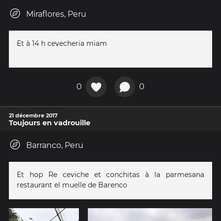
Miraflores, Peru
Et à 14 h cevecheria miam
0
0
21 décembre 2017
Toujours en vadrouille
Barranco, Peru
Et hop Re ceviche et conchitas à la parmesana
restaurant el muelle de Barenco