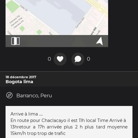
0
0
18 décembre 2017
Bogota lima
Barranco, Peru
Arrive à lima ....
En route pour Chaclacayo il est 11h local Time Arrivé à
13hretour a 17h arrivée plus 2 h plus tard moyenne
15km/h trop trop de trafic