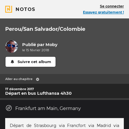
Se connecter
NOTOS
Essayez gratuitement !
Perou/San Salvador/Colombie
Publié par
Moby
le 15 février 2018
Suivre cet album
Aller au chapitre
17 décembre 2017
Départ en bus Lufthansa 4h30
Frankfurt am Main, Germany
Départ de Strasbourg via Francfort via Madrid via