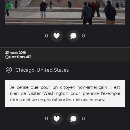
0
0
23 mars 2018
Question #2
Chicago, United States
Je pense que pour un citoyen non-américain il est
bien de visiter Washington pour prendre l'exemple
montré et de ne pas refaire les mêmes erreurs.
0
0