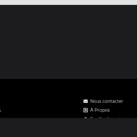
Nous contacter
À Propos
S
Feuille de route
Tarifs
Carte cadeau Notos