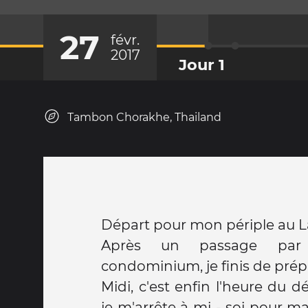
27
févr.
2017
Jour 1
Tambon Chorakhe, Thailand
Départ pour mon périple au La
Après un passage par
condominium, je finis de prépa
Midi, c'est enfin l'heure du dé
je m'arrête à mi - soi pour m