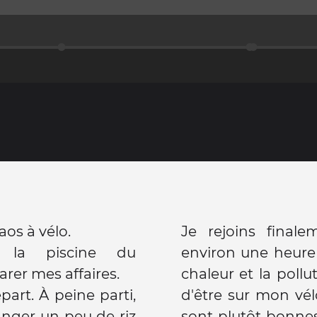
os à vélo.
Je rejoins finale
 la piscine du
environ une heure
rer mes affaires.
chaleur et la pollu
part. À peine parti,
d'être sur mon vél
anger un peu de riz
sont plutôt bonnes