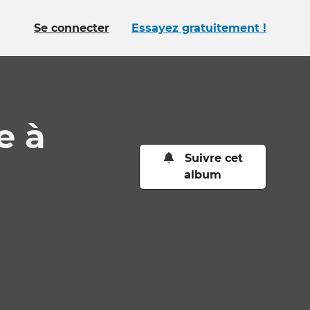
Se connecter
Essayez gratuitement !
e à
Suivre cet
album