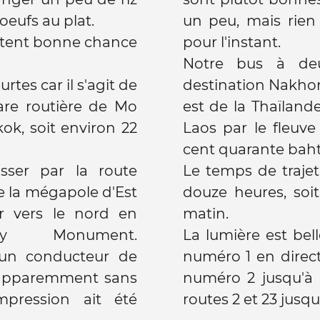
eufs au plat.
un peu, mais rien de 
tent bonne chance
pour l'instant.
Notre bus à deu
rtes car il s'agit de
destination Nakhon
are routière de Mo
est de la Thaïland
ok, soit environ 22
Laos par le fleuv
cent quarante baht 
sser par la route
Le temps de traje
 la mégapole d'Est
douze heures, soi
r vers le nord en
matin.
ry Monument.
La lumière est bel
 un conducteur de
numéro 1 en direct
, apparemment sans
numéro 2 jusqu'à 
pression ait été
routes 2 et 23 jus