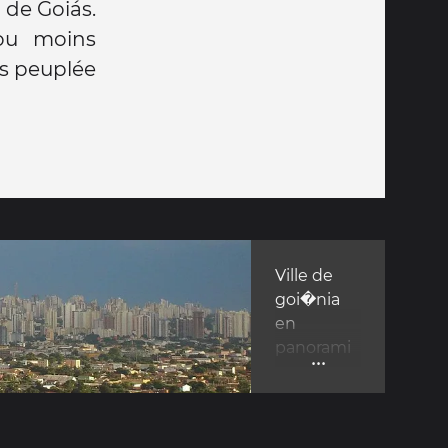
n de Goiás.
ou moins
lus peuplée
Ville de
goi�nia
en
panorami
...
que