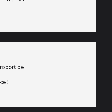
éroport de
ce !