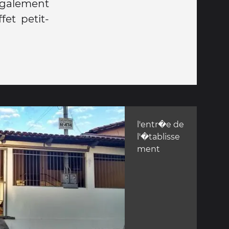
également
et petit-
l'entr�e de
l'�tablisse
ment