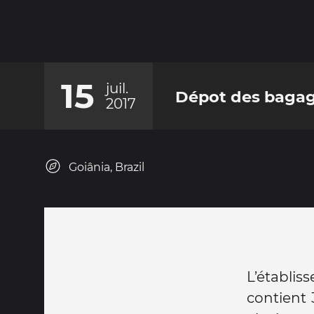
15
juil.
Dépot des bagag
2017
Goiânia, Brazil
L’établis
contient 