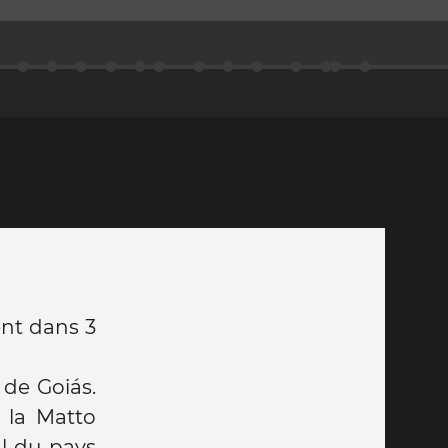
ent dans 3
 de Goiás.
 la Matto
al du pays