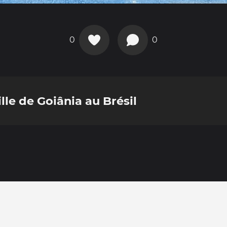
0
0
ille de Goiânia au Brésil