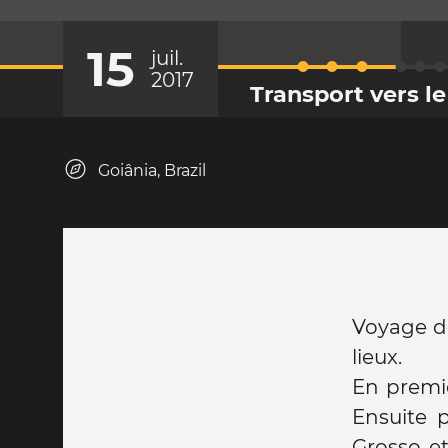
15
juil.
2017
Transport vers le
Goiânia, Brazil
Voyage de
lieux.
En premie
Ensuite 
Grosso et