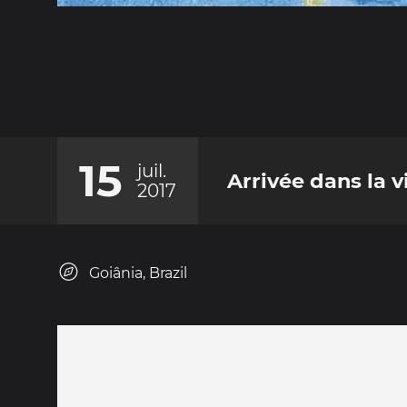
15
juil.
Arrivée dans la v
2017
Goiânia, Brazil