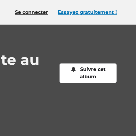
Se connecter
Essayez gratuitement !
te au
Suivre cet
album