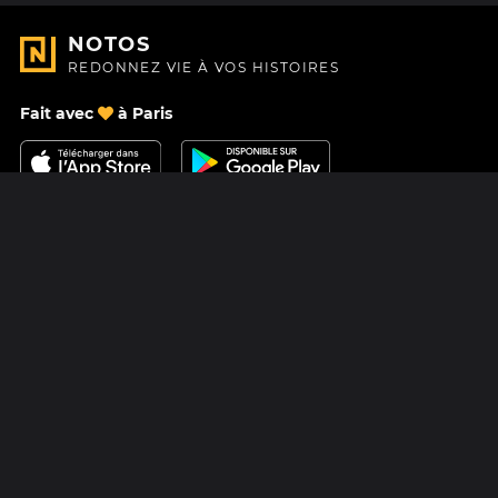
NOTOS
REDONNEZ VIE À VOS HISTOIRES
Fait avec
à Paris
Nous contacter
Centre d'aide
À Propos
Blog
Feuille de route
Tarifs
Mastodon
Carte cadeau Notos
Facebook
Confidentialité
Instagram
Mentions légales
CGV