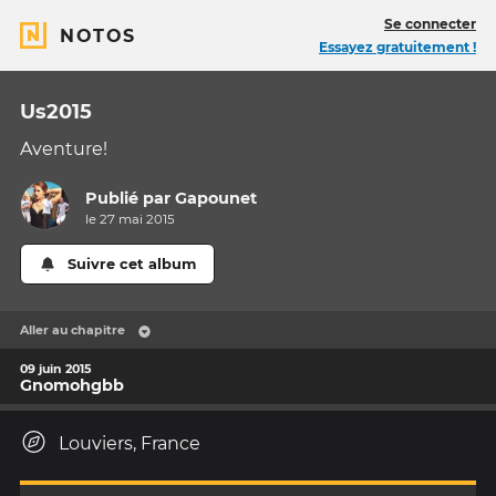
Se connecter
NOTOS
Essayez gratuitement !
Us2015
Aventure!
Publié par
Gapounet
le 27 mai 2015
Suivre cet album
Aller au chapitre
09 juin 2015
Gnomohgbb
Louviers, France