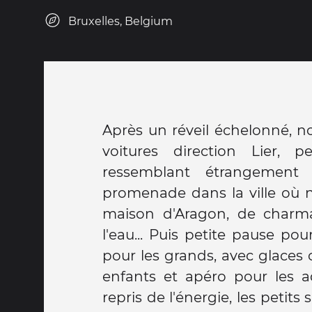
Bruxelles, Belgium
Après un réveil échelonné, n
balançoires, une cage à écure
voitures direction Lier, p
Super moment accompagné d'
ressemblant étrangement 
promenade dans la ville où 
maison d'Aragon, de charm
l'eau... Puis petite pause po
pour les grands, avec glaces 
enfants et apéro pour les ad
repris de l'énergie, les petits