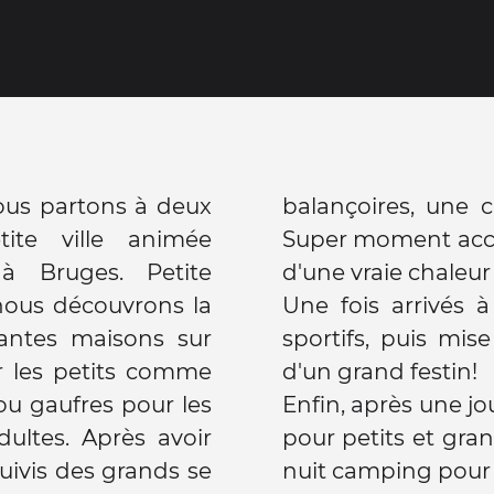
ous partons à deux
uil, des poutres...
etite ville animée
un grand soleil et
à Bruges. Petite
d'une vraie chaleu
nous découvrons la
Une fois arrivés 
antes maisons sur
sportifs, puis mis
ur les petits comme
d'un grand festin!
ou gaufres pour les
Enfin, après une j
ultes. Après avoir
pour petits et gra
 suivis des grands se
nuit camping pour