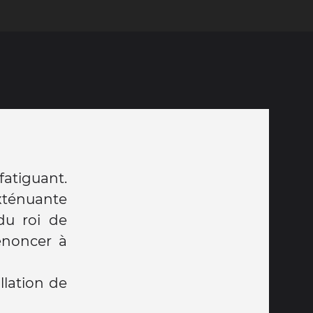
fatiguant.
xténuante
 du roi de
enoncer à
llation de