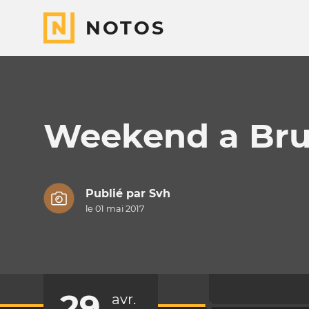
NOTOS
Weekend a Bru
Publié par
Svh
le 01 mai 2017
29
avr.