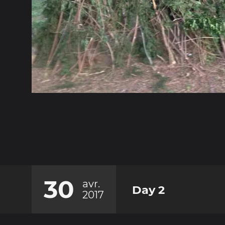
30
avr.
Day 2
2017