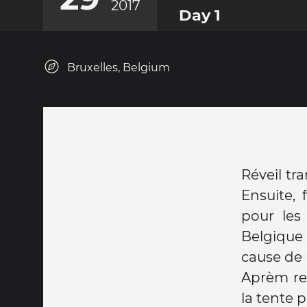
2017
Day 1
Bruxelles, Belgium
Réveil tr
Ensuite, 
pour les 
Belgique
cause de 
Aprèm rel
la tente 