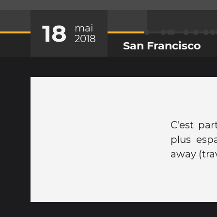
18
mai
2018
San Francisco
C'est par
plus esp
away (tra