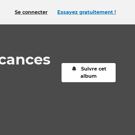
Se connecter
Essayez gratuitement !
acances
Suivre cet
album