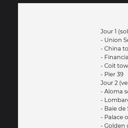
Jour 1 (sole
- Union 
- China 
- Financia
- Coit to
- Pier 39
Jour 2 (ve
- Aloma 
- Lombard
- Baie de
- Palace o
- Golden 