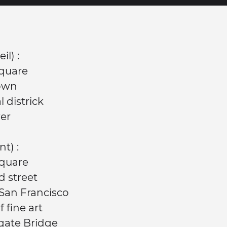
il) :
Square
town
l districk
wer
nt) :
square
 street
 San Francisco
f fine art
gate Bridge