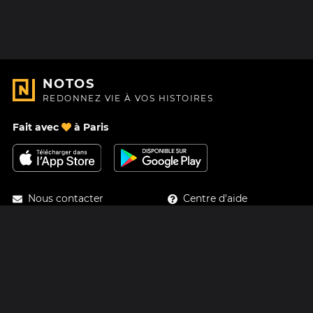
NOTOS
REDONNEZ VIE À VOS HISTOIRES
Fait avec
à Paris
Nous contacter
Centre d'aide
À Propos
Blog
Feuille de route
Tarifs
Mastodon
Carte cadeau Notos
Facebook
Confidentialité
Instagram