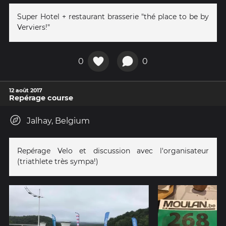
Super Hotel + restaurant brasserie "thé place to be by
Verviers!"
0
0
12 août 2017
Repérage course
Jalhay, Belgium
Repérage Velo et discussion avec l'organisateur
(triathlete très sympa!)